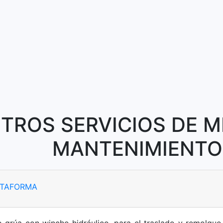
TROS SERVICIOS DE M
MANTENIMIENTO
ATAFORMA
o grúa con winche hidráulico, para el traslado y remolqu